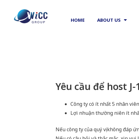
HOME
ABOUT US
Yêu cầu để host J-
Công ty có ít nhất 5 nhân viê
Lợi nhuận thường niên ít nhấ
Nếu công ty của quý vị không đáp ứng
Nếu có câu hỏi và thắc mắc, xin vu