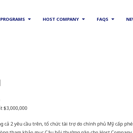
PROGRAMS
HOST COMPANY
FAQS
NE
1
n
t $3,000,000
 cả 2 yêu cầu trên, tổ chức tài trợ do chính phủ Mỹ cấp phép 
i lòng tham khảo mục Câu hỏi thường gặp cho Host Company, 