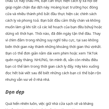
châu Úc hay châu Phi, bạn cần thực hiện cách ly xã hội để
giúp ngăn chặn đại dịch này. Hoàng loạt trường học đóng
cửa và nhiều thành phố bắt đầu thực hiện các chính sách
cách ly và phong toả. Bạn bắt đầu cảm thấy chán và không
muốn làm gì khi tất cả các kế hoạch của bạn đều bị huỷ hoặc
dừng vô thời hạn. Thôi nào, đã đến ngày tận thế đâu. Thay
vì chìm đắm trong những suy nghĩ tiêu cực, tại sao không
biến thời gian này thành những khoảng thời gian thú vị nhất.
Bạn có thể đơn giản nằm dài xem phim hoặc xem TikTok
quên ngày tháng. NHƯNG, tin mình đi, vẫn còn nhiều điều
bạn có thể làm trong thời gian cách ly đấy. Hãy kéo xuống
đọc hết bài viết sau để biết những cách bạn có thể bận rộn
nhưng vẫn vui vẻ ở nhà nhá.
Dọn dẹp
Quá hiển nhiên luôn, việc giữ nhà cửa sạch sẽ và kháng