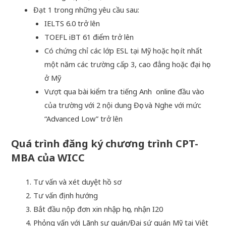
Đạt 1 trong những yêu cầu sau:
IELTS 6.0 trở lên
TOEFL iBT 61 điểm trở lên
Có chứng chỉ các lớp ESL tại Mỹ hoặc học ít nhất
một năm các trường cấp 3, cao đẳng hoặc đại học
ở Mỹ
Vượt qua bài kiểm tra tiếng Anh online đầu vào
của trường với 2 nội dung Đọc và Nghe với mức
“Advanced Low” trở lên
Quá trình đăng ký chương trình CPT-
MBA của WICC
Tư vấn và xét duyệt hồ sơ
Tư vấn định hướng
Bắt đầu nộp đơn xin nhập học, nhận I20
Phỏng vấn với Lãnh sự quán/Đại sứ quán Mỹ tại Việt