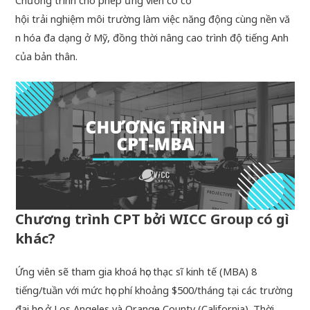
Chương trình cho phép ứng viên có cơ
hội trải nghiệm môi trường làm việc năng động cùng nền vă
n hóa đa dạng ở Mỹ, đồng thời nâng cao trình độ tiếng Anh
của bản thân.
Chương trình CPT bởi WICC Group có gì
khác?
Ứng viên sẽ tham gia khoá học thạc sĩ kinh tế (MBA) 8
tiếng/tuần với mức học phí khoảng $500/tháng tại các trường
đại học ở Los Angeles và Orange County (California). Thời